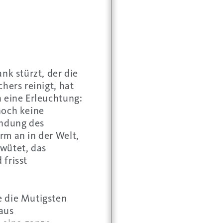
nk stürzt, der die
hers reinigt, hat
h eine Erleuchtung:
noch keine
indung des
rm an in der Welt,
wütet, das
 frisst
e die Mutigsten
aus