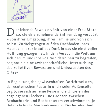
D
er lebende Beweis erzählt von einer Frau Mitte
40, die eine zunehmende Entfremdung verspürt
– von ihrer Umgebung, ihrer Familie und von sich
selbst. Zurückgezogen auf den Dachboden ihres
Hauses, blickt sie auf das Dorf, in das sie einst voller
Hoffnung gezogen ist. In dem Versuch, die Welt um
sich herum und ihre Position darin neu zu begreifen,
beginnt sie eine »wissenschaftliche Untersuchung
des kollektiven Bewussten und Unbewussten des
Ortes«.
Instagram
Facebook
In Begleitung des gewissenhaften Dorfchronisten,
der esoterischen Pastorin und zweier Außenseiter
begibt sie sich auf eine Reise in die Untiefen des
abgelegenen Fleckens. Die Grenzen zwischen
Beobachterin und Beobachtetem verschwimmen. Je
tiefer sie in die Mechanismen des Dorfes eindringt,